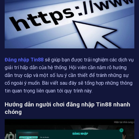
Đăng nhập Tin88
sẽ giúp bạn được trải nghiệm các dịch vụ
giải trí hấp dẫn của hệ thống. Hội viên cần nắm rõ hướng
dẫn truy cập và một số lưu ý cần thiết để tránh những sự
cố ngoài ý muốn. Bài viết sau đây sẽ tổng hợp những thông
tin quan trọng liên quan tới quy trình này.
Hướng dẫn người chơi đăng nhập Tin88 nhanh
chóng