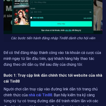
Các bước tiến hành đăng nhập Tin88 dành cho hội viên
Để có thể đăng nhập thành công vào tài khoản cá cược của
mình ngay từ lần đầu tiên, quý khách hàng hãy thao tác
đúng theo chỉ dẫn cụ thể sau đây của chúng tôi:
Bước 1: Truy cập link dẫn chính thức tới website của nhà
cái Tin88
Người chơi cần truy cập vào đường link dẫn tới trang chủ
chính thức của
nhà cái Tin88
. Bạn hãy kiểm tra kỹ càng
từng ký tự có trong đường dẫn để tránh nhầm lẫn với các