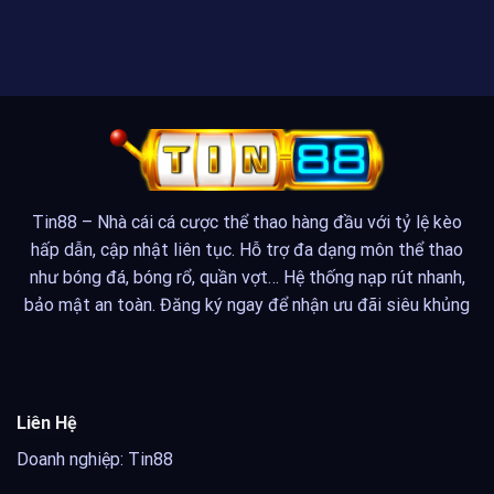
Tin88 – Nhà cái cá cược thể thao hàng đầu với tỷ lệ kèo
hấp dẫn, cập nhật liên tục. Hỗ trợ đa dạng môn thể thao
như bóng đá, bóng rổ, quần vợt… Hệ thống nạp rút nhanh,
bảo mật an toàn. Đăng ký ngay để nhận ưu đãi siêu khủng
Liên Hệ
Doanh nghiệp: Tin88