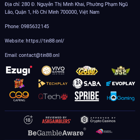
Địa chỉ: 280 Đ. Nguyễn Thị Minh Khai, Phường Phạm Ngũ
Lão, Quận 1, Hồ Chí Minh 700000, Việt Nam
Phone: 0985632145
Website: https://tin88.onl/
Email:
contact@tin88.onl