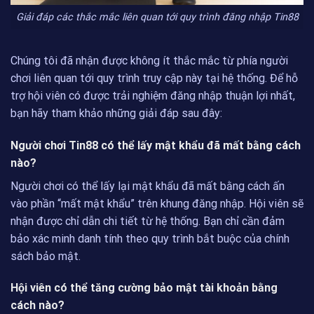
Giải đáp các thắc mắc liên quan tới quy trình đăng nhập Tin88
Chúng tôi đã nhận được không ít thắc mắc từ phía người
chơi liên quan tới quy trình truy cập này tại hệ thống. Để hỗ
trợ hội viên có được trải nghiệm đăng nhập thuận lợi nhất,
bạn hãy tham khảo những giải đáp sau đây:
Người chơi Tin88 có thể lấy mật khẩu đã mất bằng cách
nào?
Người chơi có thể lấy lại mật khẩu đã mất bằng cách ấn
vào phần “mất mật khẩu” trên khung đăng nhập. Hội viên sẽ
nhận được chỉ dẫn chi tiết từ hệ thống. Bạn chỉ cần đảm
bảo xác minh danh tính theo quy trình bắt buộc của chính
sách bảo mật.
Hội viên có thể tăng cường bảo mật tài khoản bằng
cách nào?