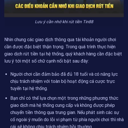
Lưu ý cần nhớ khi rút tiền Tin88
Nhìn chung các giao dịch thông qua tài khoản người chơi
cần được đặc biệt thận trọng. Trong quá trình thực hiện
giao dịch rút tiền tại hệ thống, quý khách hàng cần đặc biệt
lưu ý tới một số chữ cạnh nổi bật sau đây:
Người chơi cần đảm bảo đã đủ 18 tuổi và có năng lực
chịu trách nhiệm với toàn bộ hoạt động cá cược trực
tuyến tại hệ thống.
Bạn chỉ có thể lựa chọn một trong những phương thức
giao dịch mà hệ thống cung cấp và không được phép
chuyển tiền thông qua trung gian. Nếu phát sinh các sự
cố ngoài ý muốn do lỗi vi phạm từ phía người chơi thì nhà
cái sẽ không chịu trách nhiệm bồi thường.