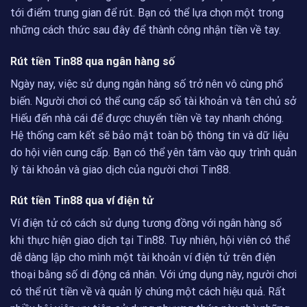
tới điểm trung gian để rút. Bạn có thể lựa chọn một trong
những cách thức sau đây để thành công nhận tiền về tay.
Rút tiền Tin88 qua ngân hàng số
Ngày nay, việc sử dụng ngân hàng số trở nên vô cùng phổ
biến. Người chơi có thể cung cấp số tài khoản và tên chủ sở
Hiếu đến nhà cái để được chuyển tiền về tay nhanh chóng.
Hệ thống cam kết sẽ bảo mật toàn bộ thông tin và dữ liệu
do hội viên cung cấp. Bạn có thể yên tâm vào quy trình quản
lý tài khoản và giao dịch của người chơi Tin88.
Rút tiền Tin88 qua ví điện tử
Ví điện tử có cách sử dụng tương đồng với ngân hàng số
khi thực hiện giao dịch tại Tin88. Tuy nhiên, hội viên có thể
dễ dàng lập cho mình một tài khoản ví điện tử trên điện
thoại bằng số di động cá nhân. Với ứng dụng này, người chơi
có thể rút tiền về và quản lý chúng một cách hiệu quả. Rất