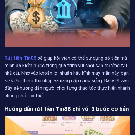
Rút tiền Tin88
sẽ giúp hội viên có thể sử dụng số tiền mà
mình đã kiếm được trong quá trình vui chơi săn thưởng tại
nhà cái. Nhờ vào khoản lợi nhuận hậu hĩnh may mắn này, bạn
sẽ kiếm thêm thu nhập và nâng cấp cuộc sống. Bài viết sau
đây sẽ hướng dẫn người chơi từng thao tác thực hiện nhanh
chóng nhất có thể.
Hướng dẫn rút tiền Tin88 chỉ với 3 bước cơ bản