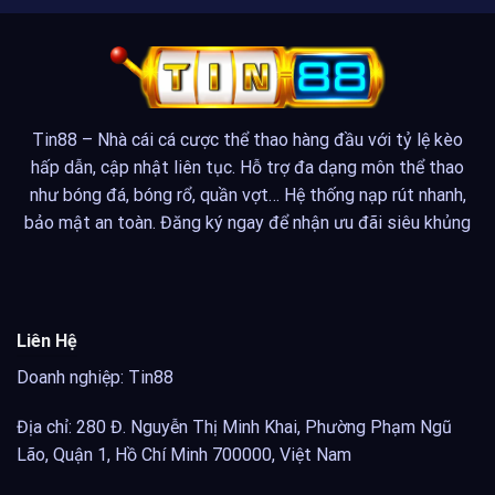
Tin88 – Nhà cái cá cược thể thao hàng đầu với tỷ lệ kèo
hấp dẫn, cập nhật liên tục. Hỗ trợ đa dạng môn thể thao
như bóng đá, bóng rổ, quần vợt… Hệ thống nạp rút nhanh,
bảo mật an toàn. Đăng ký ngay để nhận ưu đãi siêu khủng
Liên Hệ
Doanh nghiệp: Tin88
Địa chỉ: 280 Đ. Nguyễn Thị Minh Khai, Phường Phạm Ngũ
Lão, Quận 1, Hồ Chí Minh 700000, Việt Nam